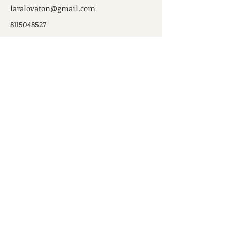
laralovaton@gmail.com
8115048527